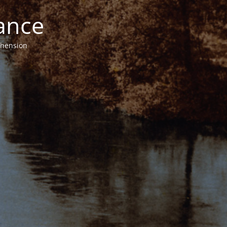
ance
éhension