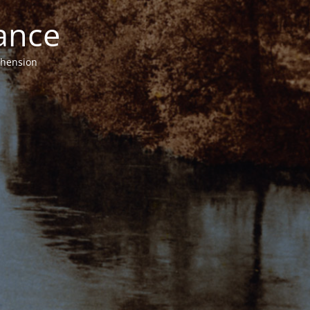
ance
éhension