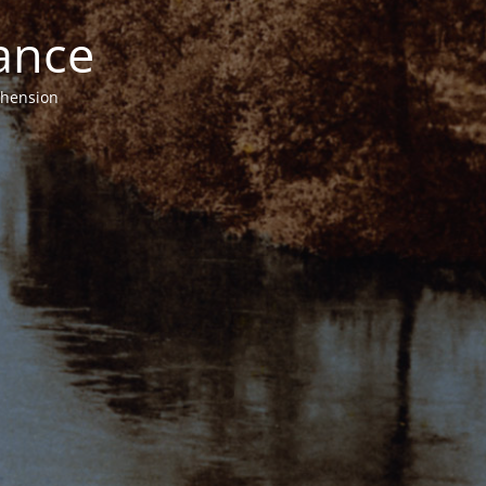
ance
éhension