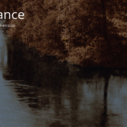
ance
éhension